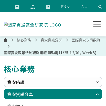
跳到主要內容
國
家
資
核心業務
資安資訊分享
國際資安政策觀測
通
首
安
頁
全
國際資安政策法制觀測週報 第5期(11/25-12/01, Week 5)
研
究
核心業務
院
資安防護
政府組態基準(GCB)
資通安全弱點通報機制(VANS)
端點偵測及應變機制(EDR)
零信任架構(ZTA)
國家資安聯防監控中心(N-SOC)
國家資安通報應變中心(N-CERT)
資安資訊分享
更新消息
申請作業表單
相關文件與表單
相關文件與表單