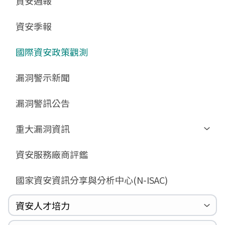
資安週報
GCB預告版文件
教育訓練教材
FAQ
FAQ
資安季報
GCB說明文件
數位影片教材
驗證進度
GCB部署資源
FAQ
國際資安政策觀測
GCB數位教材
漏洞警示新聞
GCB終止支援
FAQ
漏洞警訊公告
重大漏洞資訊
Zerologon
資安服務廠商評鑑
ProxyLogon
國家資安資訊分享與分析中心(N-ISAC)
MSHTML
Log4shell
資安人才培力
WannaCrypt