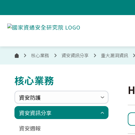
跳到主要內容
國
家
資
通
安
核心業務
資安資訊分享
重大漏洞資訊
首
全
頁
研
究
核心業務
:::
院
H
資安防護
政府組態基準(GCB)
資通安全弱點通報機制(VANS)
端點偵測及應變機制(EDR)
零信任架構(ZTA)
國家資安聯防監控中心(N-SOC)
國家資安通報應變中心(N-CERT)
資安資訊分享
更新消息
申請作業表單
相關文件與表單
相關文件與表單
資安週報