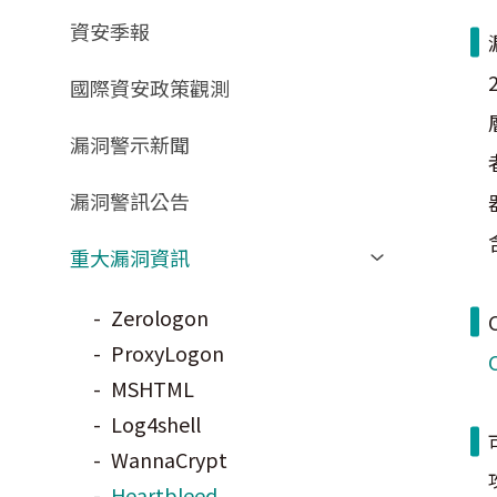
GCB預告版文件
教育訓練教材
FAQ
FAQ
資安季報
GCB說明文件
數位影片教材
驗證進度
GCB部署資源
FAQ
國際資安政策觀測
GCB數位教材
漏洞警示新聞
GCB終止支援
FAQ
漏洞警訊公告
重大漏洞資訊
Zerologon
ProxyLogon
MSHTML
Log4shell
WannaCrypt
Heartbleed