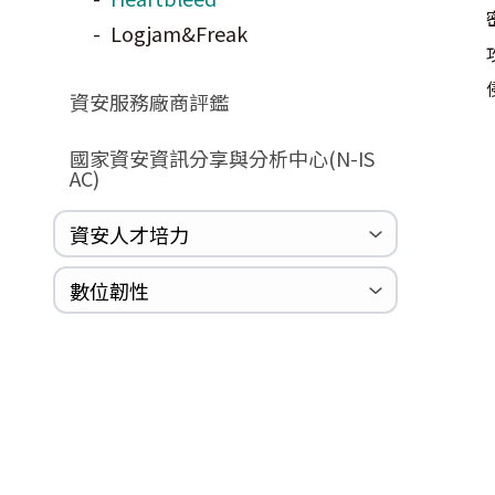
Logjam&Freak
資安服務廠商評鑑
國家資安資訊分享與分析中心(N-IS
AC)
資安人才培力
巡迴研討會
CCOE資安實戰人才培育計畫成果簡
資安人才培訓服務網
資安系列競賽網站
數位韌性
介
數位韌性教材
設計系統資源
SBOM資源
中文化翻譯教材
共通性建議教材