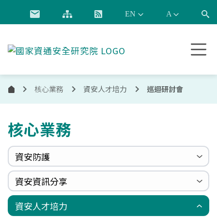
跳到主要內容
國
家
資
通
核心業務
資安人才培力
巡迴研討會
首
安
全
頁
研
核心業務
究
院
資安防護
政府組態基準(GCB)
資通安全弱點通報機制(VANS)
端點偵測及應變機制(EDR)
零信任架構(ZTA)
國家資安聯防監控中心(N-SOC)
國家資安通報應變中心(N-CERT)
資安資訊分享
更新消息
申請作業表單
相關文件與表單
相關文件與表單
資安週報
資安季報
國際資安政策觀測
漏洞警示新聞
漏洞警訊公告
重大漏洞資訊
資安服務廠商評鑑
國家資安資訊分享與分析中心(N-ISAC)
資安人才培力