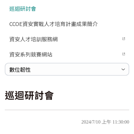
GCB預告版文件
教育訓練教材
FAQ
FAQ
Zerologon
巡迴研討會
GCB說明文件
數位影片教材
驗證進度
ProxyLogon
GCB部署資源
FAQ
CCOE資安實戰人才培育計畫成果簡介
MSHTML
GCB數位教材
Log4shell
資安人才培訓服務網
GCB終止支援
WannaCrypt
FAQ
資安系列競賽網站
Heartbleed
Logjam&Freak
數位韌性
數位韌性教材
設計系統資源
SBOM資源
中文化翻譯教材
共通性建議教材
巡迴研討會
2024/7/10 上午 11:30:00