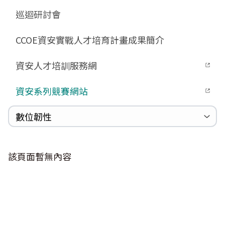
GCB預告版文件
教育訓練教材
FAQ
FAQ
Zerologon
巡迴研討會
GCB說明文件
數位影片教材
驗證進度
ProxyLogon
GCB部署資源
FAQ
CCOE資安實戰人才培育計畫成果簡介
MSHTML
GCB數位教材
Log4shell
資安人才培訓服務網
GCB終止支援
WannaCrypt
FAQ
資安系列競賽網站
Heartbleed
Logjam&Freak
數位韌性
數位韌性教材
設計系統資源
SBOM資源
中文化翻譯教材
共通性建議教材
該頁面暫無內容