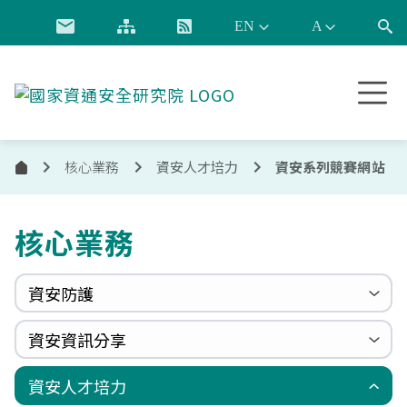
跳到主要內容
國
家
資
通
核心業務
資安人才培力
資安系列競賽網站
首
安
全
頁
研
核心業務
究
院
資安防護
政府組態基準(GCB)
資通安全弱點通報機制(VANS)
端點偵測及應變機制(EDR)
零信任架構(ZTA)
國家資安聯防監控中心(N-SOC)
國家資安通報應變中心(N-CERT)
資安資訊分享
更新消息
申請作業表單
相關文件與表單
相關文件與表單
資安週報
資安季報
國際資安政策觀測
漏洞警示新聞
漏洞警訊公告
重大漏洞資訊
資安服務廠商評鑑
國家資安資訊分享與分析中心(N-ISAC)
資安人才培力