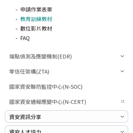
GCB預告版文件
申請作業表單
GCB說明文件
教育訓練教材
GCB部署資源
數位影片教材
GCB數位教材
FAQ
GCB終止支援
FAQ
端點偵測及應變機制(EDR)
相關文件與表單
零信任架構(ZTA)
FAQ
相關文件與表單
國家資安聯防監控中心(N-SOC)
FAQ
國家資安通報應變中心(N-CERT)
驗證進度
資安資訊分享
資安週報
資安季報
國際資安政策觀測
漏洞警示新聞
漏洞警訊公告
重大漏洞資訊
資安服務廠商評鑑
國家資安資訊分享與分析中心(N-ISAC)
資安人才培力