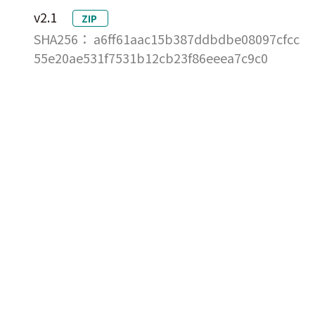
v2.1
ZIP
SHA256： a6ff61aac15b387ddbdbe08097cfcc
55e20ae531f7531b12cb23f86eeea7c9c0