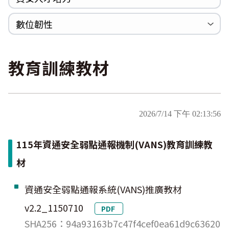
Zerologon
巡迴研討會
CCOE資安實戰人才培育計畫成果簡介
資安人才培訓服務網
資安系列競賽網站
數位韌性
ProxyLogon
數位韌性教材
設計系統資源
SBOM資源
中文化翻譯教材
共通性建議教材
MSHTML
教育訓練教材
Log4shell
WannaCrypt
Heartbleed
2026/7/14 下午 02:13:56
Logjam&Freak
115年資通安全弱點通報機制(VANS)教育訓練教
材
資通安全弱點通報系統(VANS)推廣教材
v2.2_1150710
PDF
SHA256：94a93163b7c47f4cef0ea61d9c63620