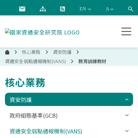
跳到主要內容
國
家
資
核心業務
資安防護
通
首
安
資通安全弱點通報機制(VANS)
教育訓練教材
頁
全
研
核心業務
究
院
資安防護
政府組態基準(GCB)
更新消息
資通安全弱點通報機制(VANS)