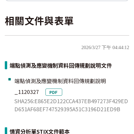
ProxyLogon
數位韌性教材
設計系統資源
SBOM資源
中文化翻譯教材
共通性建議教材
MSHTML
相關文件與表單
Log4shell
WannaCrypt
Heartbleed
2026/3/27 下午 04:44:12
Logjam&Freak
端點偵測及應變機制資料回傳規劃說明文件
端點偵測及應變機制資料回傳規劃說明
_1120327
PDF
SHA256:E865E2D122CCA437EB497273F429ED
D651AF68EF747529395A51C3196D21ED9B
情資分析單STIX文件範本