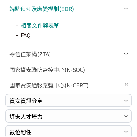
GCB預告版文件
申請作業表單
端點偵測及應變機制(EDR)
GCB說明文件
教育訓練教材
GCB部署資源
相關文件與表單
數位影片教材
GCB數位教材
FAQ
FAQ
GCB終止支援
FAQ
零信任架構(ZTA)
相關文件與表單
國家資安聯防監控中心(N-SOC)
FAQ
國家資安通報應變中心(N-CERT)
驗證進度
資安資訊分享
資安週報
資安季報
國際資安政策觀測
漏洞警示新聞
漏洞警訊公告
重大漏洞資訊
資安服務廠商評鑑
國家資安資訊分享與分析中心(N-ISAC)
資安人才培力
Zerologon
巡迴研討會
CCOE資安實戰人才培育計畫成果簡介
資安人才培訓服務網
資安系列競賽網站
數位韌性