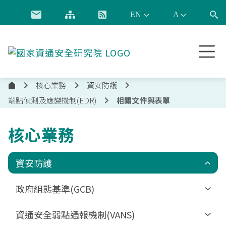
跳到主要內容
國
家
資
核心業務
資安防護
通
首
安
端點偵測及應變機制(EDR)
相關文件與表單
頁
全
研
核心業務
究
院
資安防護
政府組態基準(GCB)
更新消息
資通安全弱點通報機制(VANS)